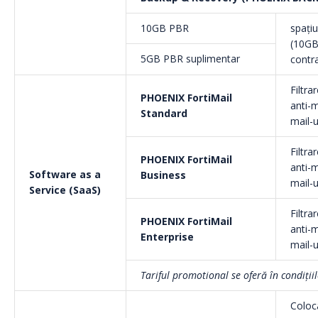
10GB PBR
spațiu
(10GB
5GB PBR suplimentar
contr
Filtra
PHOENIX FortiMail
anti-
Standard
mail-u
Filtra
PHOENIX FortiMail
anti-
Software as a
Business
mail-u
Service (SaaS)
Filtra
PHOENIX FortiMail
anti-
Enterprise
mail-u
Tariful promotional se oferă în condiți
Coloc