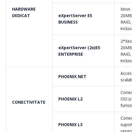
HARDWARE
Xeon 
DEDICAT
eXpertServer E5
20MB
BUSINESS
RAID, 
inclu
2*Xeo
eXpertServer (2x)E5
20MB
ENTERPRISE
RAID, 
inclu
Acces
PHOENIX NET
scalab
Conect
PHOENIX L2
OSI (c
CONECTIVITATE
furniz
Conect
PHOENIX L3
suport
servici