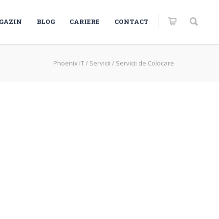
GAZIN
BLOG
CARIERE
CONTACT
Phoenix IT
/
Servicii
/
Servicii de Colocare