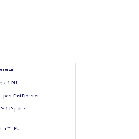
ervicii
țiu: 1 RU
 1 port FastEthernet
P: 1 IP public
iu: n*1 RU