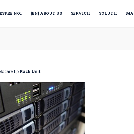
ESPRE NOI
[EN] ABOUT US
SERVICII
SOLUTII
MA
locare tip
Rack Unit
: