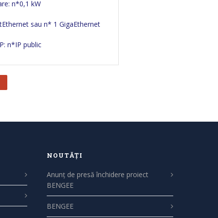
are: n*0,1 kW
stEthernet sau n* 1 GigaEthernet
P: n*IP public
NOUTĂȚI
Anunț de presă închidere proiect
BENGEE
BENGEE