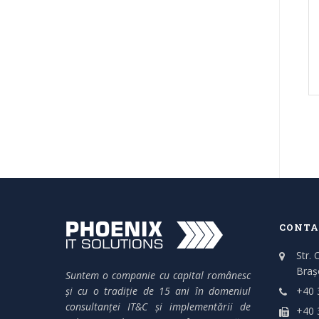
CONTA
Str. 
Braș
Suntem o companie cu capital românesc
și cu o tradiție de 15 ani în domeniul
+40 
consultanței IT&C și implementării de
+40 