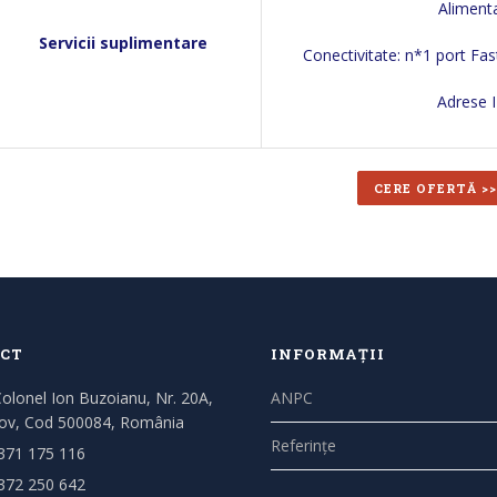
Aliment
Servicii suplimentare
Conectivitate: n*1 port Fa
Adrese I
CERE OFERTĂ >>
CT
INFORMAȚII
Colonel Ion Buzoianu, Nr. 20A,
ANPC
ov, Cod 500084, România
Referințe
371 175 116
372 250 642