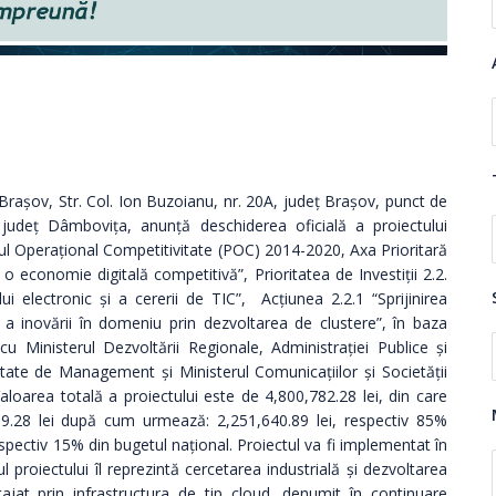
rașov, Str. Col. Ion Buzoianu, nr. 20A, judeţ Brașov, punct de
, județ Dâmbovița, anunţă deschiderea oficială a proiectului
 Operațional Competitivitate (POC) 2014-2020, Axa Prioritară
o economie digitală competitivă”, Prioritatea de Investiții 2.2.
ui electronic și a cererii de TIC”, Acțiunea 2.2.1 “Sprijinirea
i a inovării în domeniu prin dezvoltarea de clustere”, în baza
cu Ministerul Dezvoltării Regionale, Administrației Publice și
tate de Management și Ministerul Comunicațiilor și Societății
aloarea totală a proiectului este de 4,800,782.28 lei, din care
89.28 lei după cum urmează: 2,251,640.89 lei, respectiv 85%
spectiv 15% din bugetul național. Proiectul va fi implementat în
 proiectului îl reprezintă cercetarea industrială și dezvoltarea
tajat prin infrastructura de tip cloud, denumit în continuare