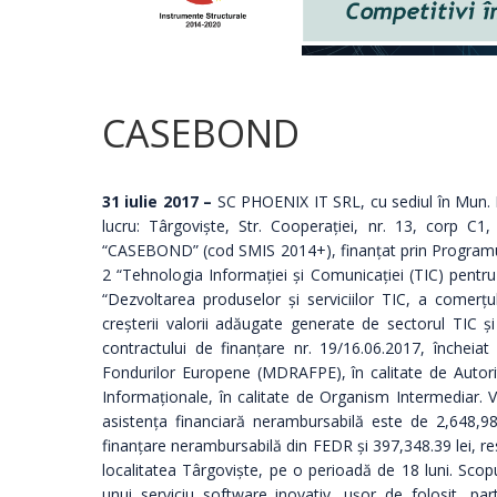
CASEBOND
31 iulie 2017 –
SC PHOENIX IT SRL, cu sediul în Mun. B
lucru: Târgoviște, Str. Cooperației, nr. 13, corp C1
“CASEBOND” (cod SMIS 2014+), finanţat prin Programul
2 “Tehnologia Informației și Comunicației (TIC) pentru 
“Dezvoltarea produselor și serviciilor TIC, a comerțul
creșterii valorii adăugate generate de sectorul TIC ș
contractului de finanțare nr. 19/16.06.2017, încheiat 
Fondurilor Europene (MDRAFPE), în calitate de Autori
Informaționale, în calitate de Organism Intermediar. V
asistența financiară nerambursabilă este de 2,648,9
finanțare nerambursabilă din FEDR și 397,348.39 lei, re
localitatea Târgoviște, pe o perioadă de 18 luni. Scopul
unui serviciu software inovativ, ușor de folosit, par