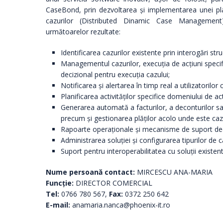
CaseBond, prin dezvoltarea și implementarea unei pl
cazurilor (Distributed Dinamic Case Management)
următoarelor rezultate:
Identificarea cazurilor existente prin interogări stru
Managementul cazurilor, execuția de acțiuni specific
decizional pentru execuția cazului;
Notificarea și alertarea în timp real a utilizatorilor 
Planificarea activităților specifice domeniului de act
Generarea automată a facturilor, a deconturilor sa
precum și gestionarea plăților acolo unde este caz
Rapoarte operaționale și mecanisme de suport deciz
Administrarea soluției și configurarea tipurilor de c
Suport pentru interoperabilitatea cu soluții existente
Nume persoană contact:
MIRCESCU ANA-MARIA
Funcţie:
DIRECTOR COMERCIAL
Tel:
0766 780 567,
Fax:
0372 250 642
E-mail:
anamaria.nanca@phoenix-it.ro