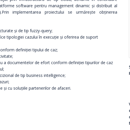
atforme software pentru management dinamic și distribuit al
.Prin implementarea proiectului se urmărește obținerea
cturate și de tip fuzzy-query;
e tipologiei cazului în execuție și oferirea de suport
conform definiției tipului de caz;
ivitate;
u a documentelor de efort conform definiției tipurilor de caz
ul;
ional de tip business intelligence;
azuri;
 și cu soluțiile partenerilor de afaceri.