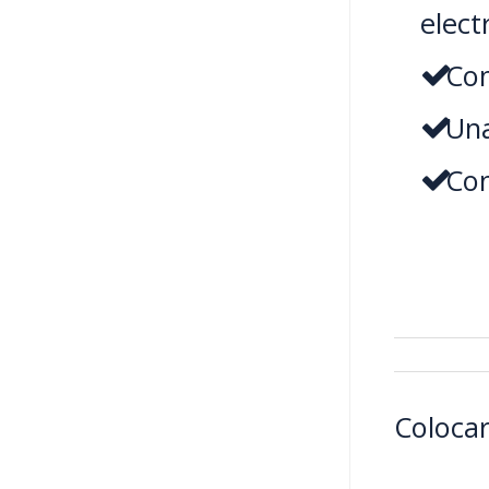
electr
Con
Una
Con
Colocar