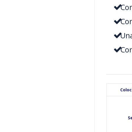
Con
Con
Una
Con
Colo
Se