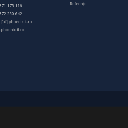
Referințe
371 175 116
372 250 642
 [at] phoenix-it.ro
phoenix-it.ro