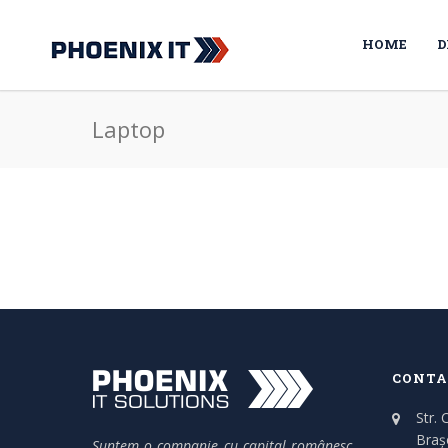
HOME
D
Laptop
CONTA
Str. 
Braș
Suntem o companie cu capital românesc