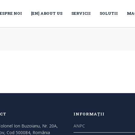
ESPRE NOI
[EN] ABOUT US
SERVICII
SOLUTII
MA
CT
INFORMAȚII
Colonel Ion Buzoianu, Nr. 20A,
ANPC
ov, Cod 500084, România