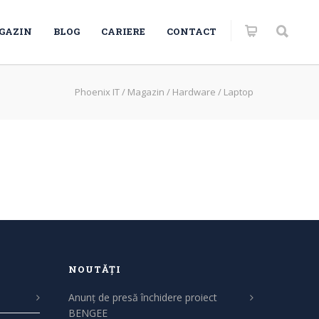
GAZIN
BLOG
CARIERE
CONTACT
Phoenix IT
/
Magazin
/
Hardware
/
Laptop
NOUTĂȚI
Anunț de presă închidere proiect
BENGEE