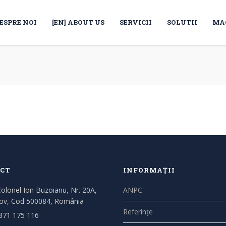
ESPRE NOI
[EN] ABOUT US
SERVICII
SOLUTII
MA
CT
INFORMAȚII
Colonel Ion Buzoianu, Nr. 20A,
ANPC
ov, Cod 500084, România
Referințe
371 175 116