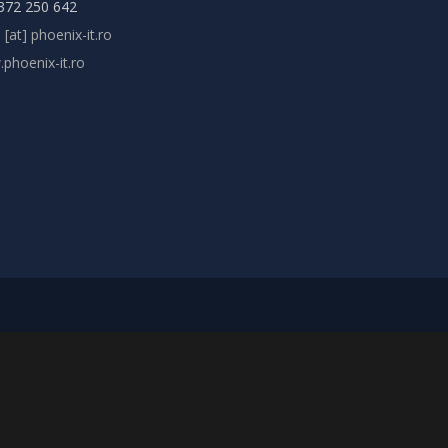
372 250 642
 [at] phoenix-it.ro
phoenix-it.ro