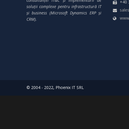
consultanței IT&C și implementării de
+40 
soluții complexe pentru infrastructură IT
sales
și business (Microsoft Dynamics ERP și
www.
CRM).
© 2004 - 2022, Phoenix IT SRL