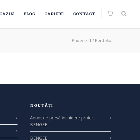
GAZIN
BLOG
CARIERE
CONTACT
Phoenix IT
/
Portfolio
NOUTĂȚI
Anunț de presă închidere proiect
BENGEE
BENGEE