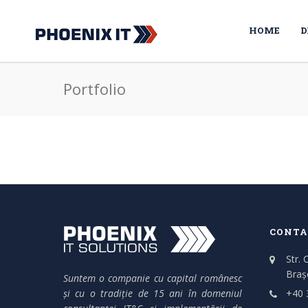
HOME
D
Portfolio
CONTA
Str. 
Braș
Suntem o companie cu capital românesc
și cu o tradiție de 15 ani în domeniul
+40 