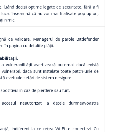
, luând decizii optime legate de securitate, fără a fi
st lucru înseamnă că nu vor mai fi afișate pop-up-uri,
ți nimic.
gină de validare, Managerul de parole Bitdefender
în pagina cu detaliile plății.
ilității.
 a vulnerabilității avertizează automat dacă există
vulnerabil, dacă sunt instalate toate patch-urile de
tă evetuale setări de sistem nesigure.
ispozitivul în caz de pierdere sau furt.
 accesul neautorizat la datele dumneavoastră
anță, indiferent la ce rețea Wi-Fi te conectezi. Cu