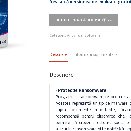
Descarcă versiunea de evaluare gratuit
CERE OFERTĂ DE PREȚ >>
Categorii:
Antivirus
,
Software
Descriere
Informații suplimentare
Descriere
•
Protecție Ransomware.
Programele ransomware te pot costa f
Acestea reprezintă un tip de malware c
cripta documente importante, făcându-l
recompensă pentru eliberarea cheii d
permite să creezi directoare speciale 
atacurile ransomware și te notifică în le