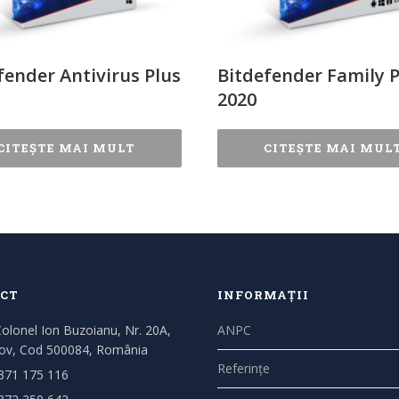
fender Antivirus Plus
Bitdefender Family 
2020
CITEȘTE MAI MULT
CITEȘTE MAI MUL
CT
INFORMAȚII
Colonel Ion Buzoianu, Nr. 20A,
ANPC
ov, Cod 500084, România
Referințe
371 175 116