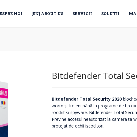
ESPRE NOI
[EN] ABOUT US
SERVICII
SOLUTII
MA
Bitdefender Total Se
Bitdefender Total Security 2020
blochea
worm și troieni până la programe de tip ra
rootkit și spyware. Bitdefender Total Securi
Previne accesul neautorizat la camera ta web
protejat de ochii iscoditori.