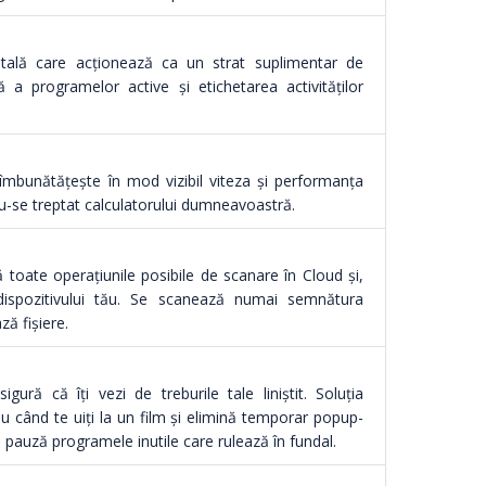
ală care acționează ca un strat suplimentar de
 a programelor active și etichetarea activităților
îmbunătățește în mod vizibil viteza și performanța
u-se treptat calculatorului dumneavoastră.
 toate operațiunile posibile de scanare în Cloud și,
dispozitivului tău. Se scanează numai semnătura
ză fișiere.
ură că îți vezi de treburile tale liniștit. Soluția
u când te uiți la un film și elimină temporar popup-
pe pauză programele inutile care rulează în fundal.