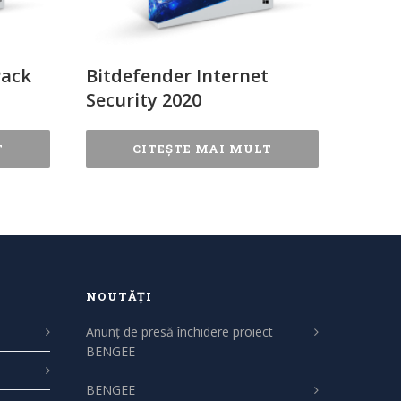
Pack
Bitdefender Internet
Security 2020
T
CITEȘTE MAI MULT
NOUTĂȚI
Anunț de presă închidere proiect
BENGEE
BENGEE