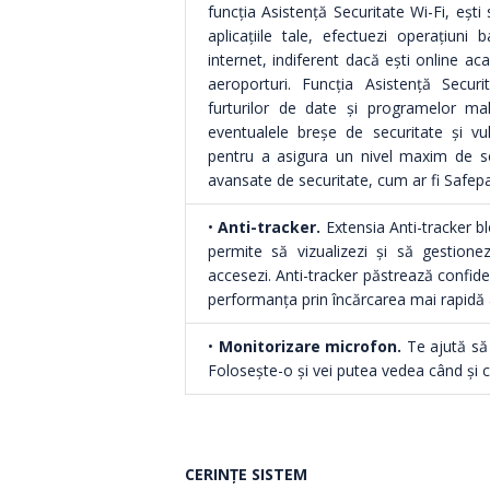
funcția Asistență Securitate Wi-Fi, ești
aplicațiile tale, efectuezi operațiun
internet, indiferent dacă ești online ac
aeroporturi. Funcția Asistență Secur
furturilor de date și programelor mal
eventualele breșe de securitate și vuln
pentru a asigura un nivel maxim de secu
avansate de securitate, cum ar fi Safep
•
Anti-tracker.
Extensia Anti-tracker bl
permite să vizualizezi și să gestionez
accesezi. Anti-tracker păstrează confide
performanța prin încărcarea mai rapidă 
•
Monitorizare microfon.
Te ajută să 
Folosește-o și vei putea vedea când și ce
CERINȚE SISTEM