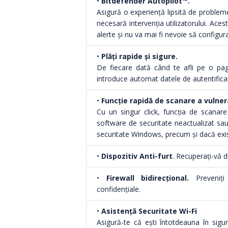
•
Bitdefender Autopilot™.
Asigură o experiență lipsită de probleme
necesară intervenția utilizatorului. Ace
alerte și nu va mai fi nevoie să configura
•
Plăți rapide și sigure.
De fiecare dată când te afli pe o pa
introduce automat datele de autentificare 
•
Funcție rapidă de scanare a vulnerab
Cu un singur click, funcția de scanare
software de securitate neactualizat sau 
securitate Windows, precum și dacă exis
•
Dispozitiv Anti-furt
. Recuperați-vă d
•
Firewall bidirecțional.
Preveniți
confidențiale.
•
Asistență Securitate Wi-Fi
Asigură-te că ești întotdeauna în sigur