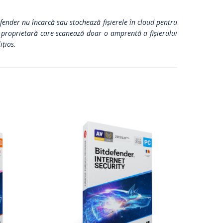
fender nu încarcă sau stochează fișierele în cloud pentru
e proprietară care scanează doar o amprentă a fișierului
țios.