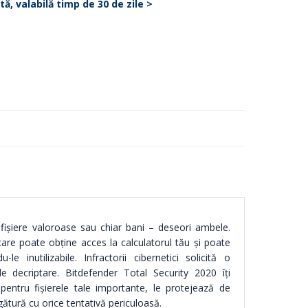
ă, valabilă timp de 30 de zile
>
ișiere valoroase sau chiar bani – deseori ambele.
are poate obține acces la calculatorul tău și poate
e inutilizabile. Infractorii cibernetici solicită o
e decriptare. Bitdefender Total Security 2020 îți
pentru fișierele tale importante, le protejează de
gătură cu orice tentativă periculoasă.