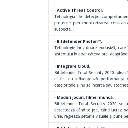
•
Active Threat Control.
Tehnologia de detecție comportament
protecție prin monitorizarea constantă
suspecte.
•
Bitdefender Photon™.
Tehnologie inovatoare exclusivă, care 
sistemului în doar câteva ore, adaptând
•
Integrare Cloud.
Bitdefender Total Security 2020 rulează
astfel, nu influențează performanța 
datelor tale și nu se încarcă sau stochea
•
Moduri jocuri, filme, muncă.
Bitdefender Total Security 2020 se asig
detectează când te joci, când lucrezi sa
urile, reglează setările vizuale și pune 