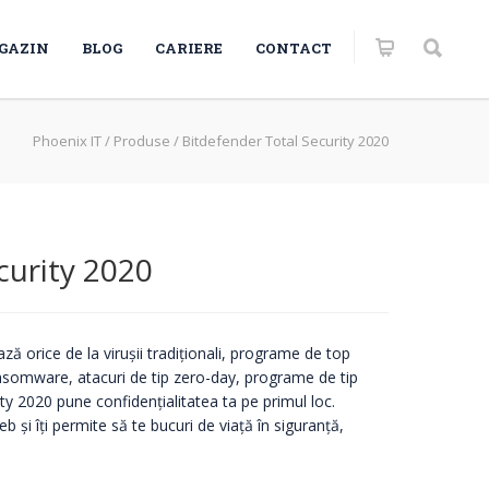
GAZIN
BLOG
CARIERE
CONTACT
Phoenix IT
/
Produse
/
Bitdefender Total Security 2020
curity 2020
ză orice de la virușii tradiționali, programe de top
nsomware, atacuri de tip zero-day, programe de tip
ty 2020 pune confidențialitatea ta pe primul loc.
 și îți permite să te bucuri de viață în siguranță,