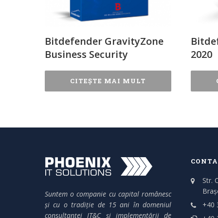
Bitdefender GravityZone
Bitde
Business Security
2020
CITEȘTE MAI MULT
CONTA
Str. 
Braș
Suntem o companie cu capital românesc
și cu o tradiție de 15 ani în domeniul
+40 
consultanței IT&C și implementării de