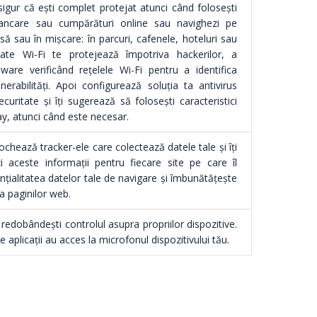
 sigur că ești complet protejat atunci când folosești
i bancare sau cumpărături online sau navighezi pe
asă sau în mișcare: în parcuri, cafenele, hoteluri sau
itate Wi-Fi te protejează împotriva hackerilor, a
ware verificând rețelele Wi-Fi pentru a identifica
erabilități. Apoi configurează soluția ta antivirus
ritate și îți sugerează să folosești caracteristici
ay, atunci când este necesar.
ochează tracker-ele care colectează datele tale și îți
i aceste informații pentru fiecare site pe care îl
nțialitatea datelor tale de navigare și îmbunătățește
a paginilor web.
redobândești controlul asupra propriilor dispozitive.
 aplicații au acces la microfonul dispozitivului tău.