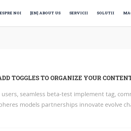
ESPRE NOI
[EN] ABOUT US
SERVICII
SOLUTII
MA
ADD TOGGLES TO ORGANIZE YOUR CONTENT
s users, seamless beta-test implement tag, commu
pheres models partnerships innovate evolve ch