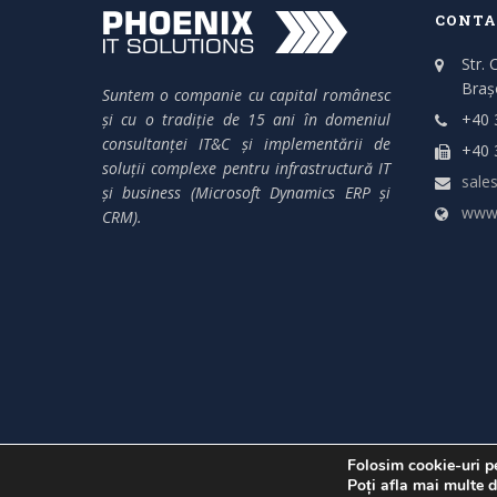
CONTA
Str. 
Braș
Suntem o companie cu capital românesc
și cu o tradiție de 15 ani în domeniul
+40 
consultanței IT&C și implementării de
+40 
soluții complexe pentru infrastructură IT
sales
și business (Microsoft Dynamics ERP și
www.
CRM).
Folosim cookie-uri pe
© 2004 - 2022, Phoenix IT SRL
Poți afla mai multe d