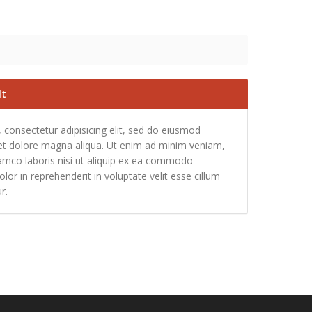
lt
 consectetur adipisicing elit, sed do eiusmod
 et dolore magna aliqua. Ut enim ad minim veniam,
lamco laboris nisi ut aliquip ex ea commodo
lor in reprehenderit in voluptate velit esse cillum
r.