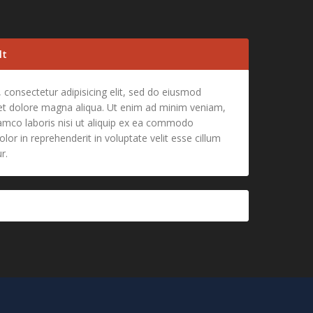
lt
 consectetur adipisicing elit, sed do eiusmod
 et dolore magna aliqua. Ut enim ad minim veniam,
lamco laboris nisi ut aliquip ex ea commodo
lor in reprehenderit in voluptate velit esse cillum
r.