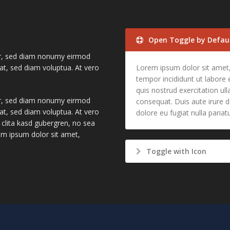
Open Toggle by Defau
itr, sed diam nonumy eirmod
at, sed diam voluptua. At vero
Lorem ipsum dolor sit amet,
tempor incididunt ut labore
quis nostrud exercitation ul
itr, sed diam nonumy eirmod
consequat. Duis aute irure do
at, sed diam voluptua. At vero
dolore eu fugiat nulla pariatu
 clita kasd gubergren, no sea
em ipsum dolor sit amet,
Toggle with Icon