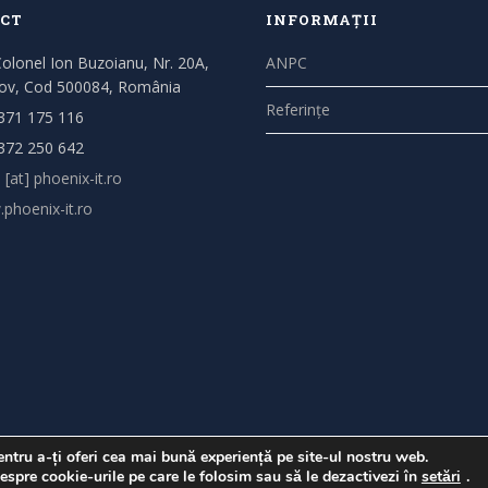
CT
INFORMAȚII
Colonel Ion Buzoianu, Nr. 20A,
ANPC
ov, Cod 500084, România
Referințe
371 175 116
372 250 642
 [at] phoenix-it.ro
phoenix-it.ro
ntru a-ți oferi cea mai bună experiență pe site-ul nostru web.
espre cookie-urile pe care le folosim sau să le dezactivezi în
setări
.