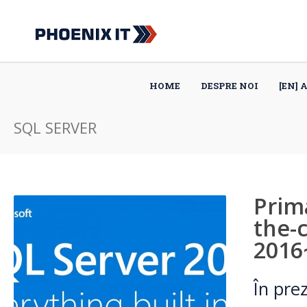
HOME
DESPRE NOI
[EN] 
SQL SERVER
Prim
the-
2016
În pre