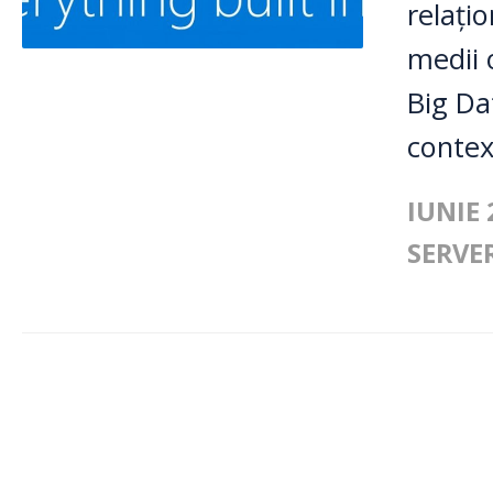
relațio
medii 
Big Dat
contex
IUNIE 
SERVE