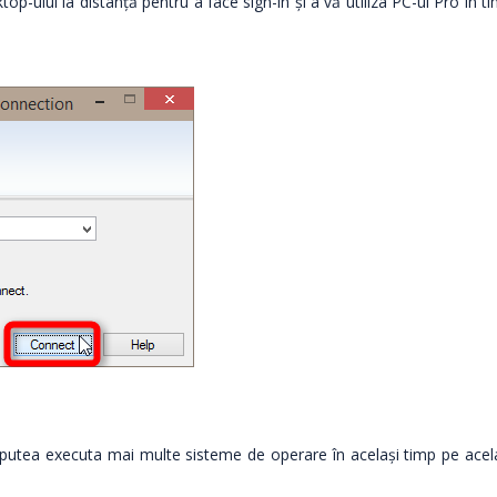
p-ului la distanță pentru a face sign-in și a vă utiliza PC-ul Pro în t
a putea executa mai multe sisteme de operare în același timp pe acel