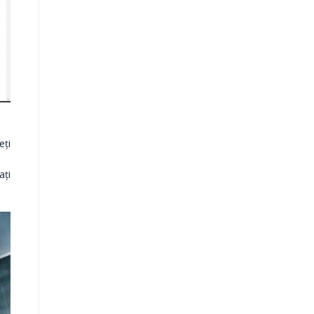
eți
ați