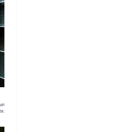
uri
te.