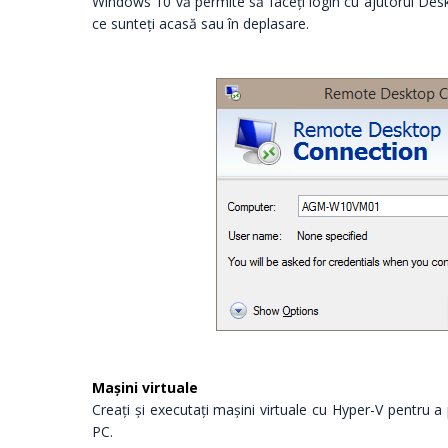
Windows 10 vă permite să faceți login cu ajutorul Deskto
ce sunteți acasă sau în deplasare.
Mașini virtuale
Creați și executați mașini virtuale cu Hyper-V pentru 
PC.