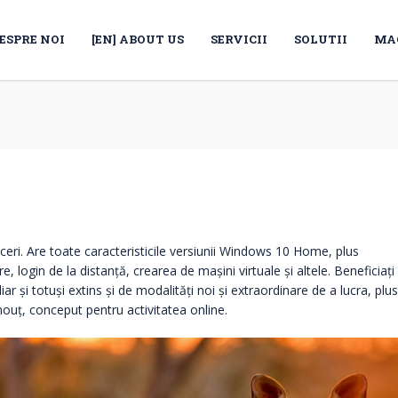
ESPRE NOI
[EN] ABOUT US
SERVICII
SOLUTII
MA
ceri. Are toate caracteristicile versiunii Windows 10 Home, plus
, login de la distanță, crearea de mașini virtuale și altele. Beneficiați
iar și totuși extins și de modalități noi și extraordinare de a lucra, plus
nouț, conceput pentru activitatea online.