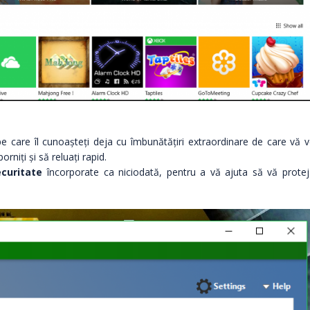
are îl cunoașteți deja cu îmbunătățiri extraordinare de care vă v
niți și să reluați rapid.
ecuritate
încorporate ca niciodată, pentru a vă ajuta să vă protej