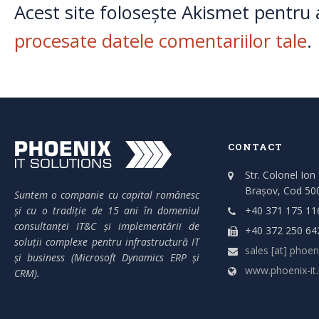
Acest site folosește Akismet pentru
procesate datele comentariilor tale
.
CONTACT
Str. Colonel Ion
Brașov, Cod 50
Suntem o companie cu capital românesc
și cu o tradiție de 15 ani în domeniul
+40 371 175 11
consultanței IT&C și implementării de
+40 372 250 64
soluții complexe pentru infrastructură IT
sales [at] phoeni
și business (Microsoft Dynamics ERP și
www.phoenix-it.
CRM).